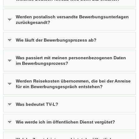
a
v
Werden postalisch versandte Bewerbungsunterlagen
i
zurückgesandt?
g
a
Wie läuft der Bewerbungsprozess ab?
t
i
o
Was passiert mit meinen personenbezogenen Daten
im Bewerbungsprozess?
n
Werden Reisekosten übernommen, die bei der Anreise
für ein Bewerbungsgespräch entstehen?
Was bedeutet TV-L?
Wie werde ich im öffentlichen Dienst vergütet?