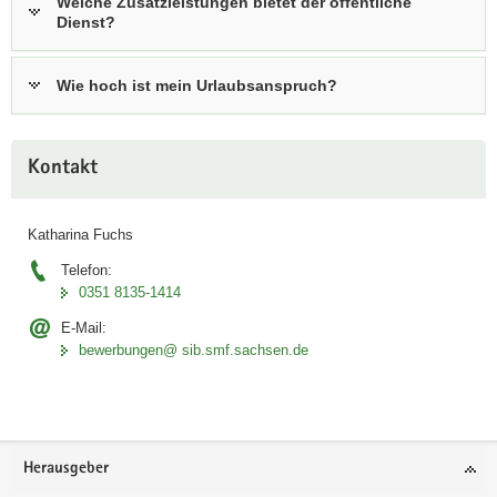
Welche Zusatzleistungen bietet der öffentliche
Dienst?
Wie hoch ist mein Urlaubsanspruch?
Weitere
Kontakt
Information
Katharina Fuchs
Telefon:
0351 8135-1414
E-Mail:
bewerbungen@ sib.smf.sachsen.de
Footer-
Herausgeber
Bereich