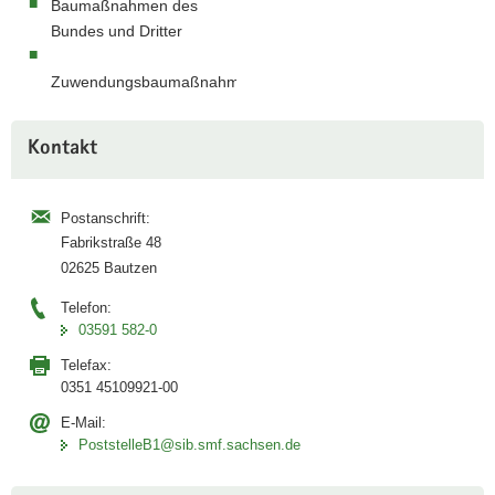
Baumaßnahmen des
Bautzen
a
Bundes und Dritter
(Foto:
v
SIB)
i
Zuwendungsbaumaßnahmen.
g
a
Weitere
Kontakt
t
Information
i
o
Postanschrift:
n
Fabrikstraße 48
02625 Bautzen
Telefon:
03591 582-0
Telefax:
0351 45109921-00
E-Mail:
PoststelleB1@sib.smf.sachsen.de