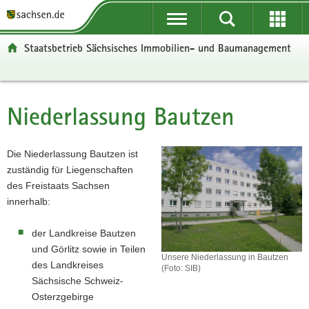
P
P
H
W
F
o
o
a
e
o
r
r
u
i
o
Staatsbetrieb Sächsisches Immobilien- und Baumanagement
t
t
p
t
t
a
a
t
e
e
l
l
i
r
r
ü
n
n
e
-
Niederlassung Bautzen
Hauptinhalt
b
a
h
I
B
e
v
a
n
e
r
i
l
f
r
Die Niederlassung Bautzen ist
g
g
t
o
e
zuständig für Liegenschaften
r
a
r
i
des Freistaats Sachsen
e
t
m
c
innerhalb:
i
i
a
h
f
o
t
der Landkreise Bautzen
e
n
i
und Görlitz sowie in Teilen
Unsere Niederlassung in Bautzen
n
o
des Landkreises
(Foto: SIB)
d
n
Unsere
Sächsische Schweiz-
e
Niederlassung
Osterzgebirge
in
N